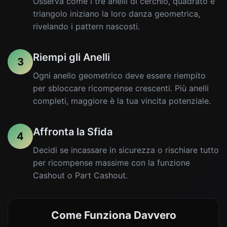
Osserva come i tre anelli di cerchio, quadrato e
triangolo iniziano la loro danza geometrica,
rivelando i pattern nascosti.
Riempi gli Anelli
3
Ogni anello geometrico deve essere riempito
per sbloccare ricompense crescenti. Più anelli
completi, maggiore è la tua vincita potenziale.
Affronta la Sfida
4
Decidi se incassare in sicurezza o rischiare tutto
per ricompense massime con la funzione
Cashout o Part Cashout.
Come Funziona Davvero