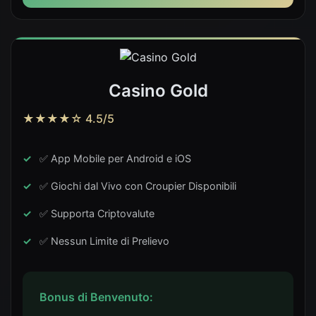
Casino Gold
★★★★☆ 4.5/5
✅ App Mobile per Android e iOS
✅ Giochi dal Vivo con Croupier Disponibili
✅ Supporta Criptovalute
✅ Nessun Limite di Prelievo
Bonus di Benvenuto: