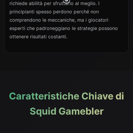
🎯
richiede abilità per sfruttarlo al meglio. I
principianti spesso perdono perché non
comprendono le meccaniche, ma i giocatori
esperti che padroneggiano le strategie possono
ottenere risultati costanti.
Caratteristiche Chiave di
Squid Gamebler