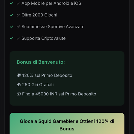
✅ App Mobile per Android e iOS
✅ Oltre 2000 Giochi
✅ Scommesse Sportive Avanzate
✅ Supporta Criptovalute
Bonus di Benvenuto:
🎁 120% sul Primo Deposito
🎁 250 Giri Gratuiti
🎁 Fino a 45000 INR sul Primo Deposito
Gioca a Squid Gamebler e Ottieni 120% di
Bonus