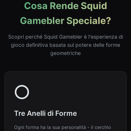
Cosa Rende Squid
Gamebler Speciale?
Scopri perché Squid Gamebler è l'esperienza di
gioco definitiva basata sul potere delle forme
geometriche
⭕
Tre Anelli di Forme
Ogni forma ha la sua personalità - il cerchio