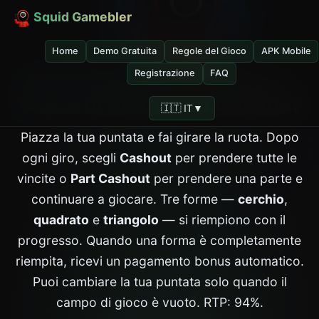
Squid Gamebler
Home
Demo Gratuita
Regole del Gioco
APK Mobile
Registrazione
FAQ
Squid Gamebler by Inout —
Gioco di Ruota con Cashout
🇮🇹 IT
▼
Piazza la tua puntata e fai girare la ruota. Dopo
ogni giro, scegli
Cashout
per prendere tutte le
vincite o
Part Cashout
per prendere una parte e
continuare a giocare. Tre forme —
cerchio
,
quadrato
e
triangolo
— si riempiono con il
progresso. Quando una forma è completamente
riempita, ricevi un pagamento bonus automatico.
Puoi cambiare la tua puntata solo quando il
campo di gioco è vuoto. RTP: 94%.