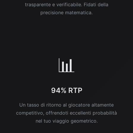
trasparente e verificabile. Fidati della
precisione matematica.
📊
94% RTP
Un tasso di ritorno al giocatore altamente
competitivo, offrendoti eccellenti probabilità
nel tuo viaggio geometrico.