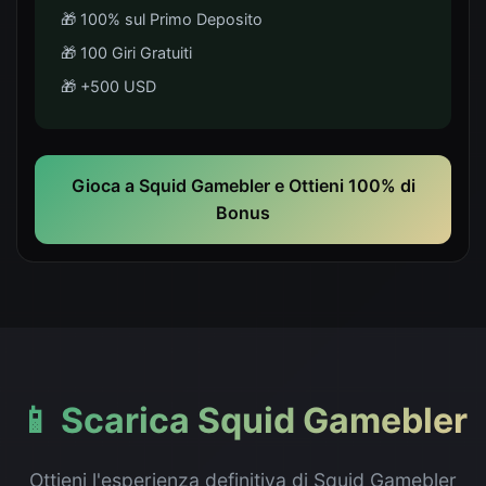
🎁 100% sul Primo Deposito
🎁 100 Giri Gratuiti
🎁 +500 USD
Gioca a Squid Gamebler e Ottieni 100% di
Bonus
📱 Scarica Squid Gamebler
Ottieni l'esperienza definitiva di Squid Gamebler