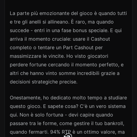
La parte più emozionante del gioco è quando tutti
e tre gli anelli si allineano. È raro, ma quando
succede - entri in una fase bonus speciale. E qui
arriva il momento cruciale: usare il Cashout
completo o tentare un Part Cashout per
massimizzare le vincite. Ho visto giocatori
perdere fortune cercando il momento perfetto, e
altri che hanno vinto somme incredibili grazie a
decisioni strategiche precise.
Onestamente, ho dedicato molto tempo a studiare
questo gioco. E sapete cosa? C'è un vero sistema
qui. Non è solo fortuna - devi capire quando
passare tra le forme, come gestire il tuo bankroll,
quando fermarti. 94% RTP è un ottimo valore, ma