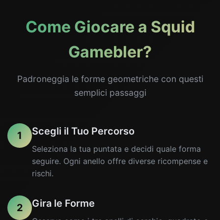
Come Giocare a Squid
Gamebler?
Padroneggia le forme geometriche con questi
semplici passaggi
Scegli il Tuo Percorso
1
Seleziona la tua puntata e decidi quale forma
seguire. Ogni anello offre diverse ricompense e
rischi.
Gira le Forme
2