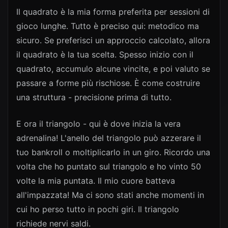
Il quadrato è la mia forma preferita per sessioni di
gioco lunghe. Tutto è preciso qui: metodico ma
sicuro. Se preferisci un approccio calcolato, allora
il quadrato è la tua scelta. Spesso inizio con il
quadrato, accumulo alcune vincite, e poi valuto se
passare a forme più rischiose. È come costruire
una struttura - precisione prima di tutto.
E ora il triangolo - qui è dove inizia la vera
adrenalina! L'anello del triangolo può azzerare il
tuo bankroll o moltiplicarlo in un giro. Ricordo una
volta che ho puntato sul triangolo e ho vinto 50
volte la mia puntata. Il mio cuore batteva
all'impazzata! Ma ci sono stati anche momenti in
cui ho perso tutto in pochi giri. Il triangolo
richiede nervi saldi.